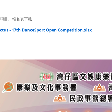
項目、報名表下載：
ctus - 17th DanceSport Open Competition.xlsx