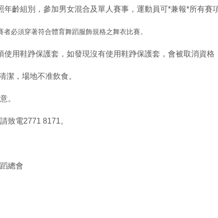
照年齡組別，參加男女混合及單人賽事，運動員可*兼報*所有賽
賽者必須穿著符合體育舞蹈服飾規格之舞衣比賽。
須使用鞋踭保護套，如發現沒有使用鞋踭保護套，會被取消資格
地清潔，場地不准飲食。
意。
致電2771 8171。
蹈總會