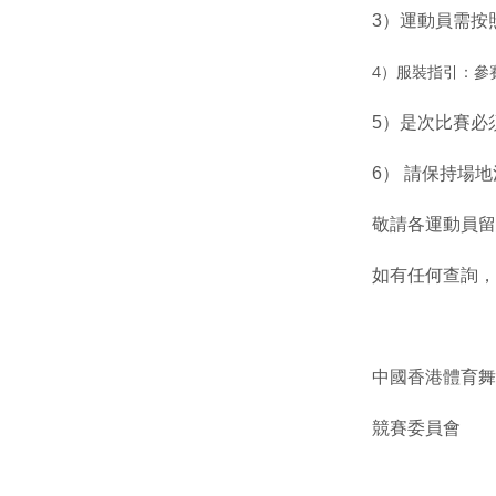
3）運動員需按
4）服裝指引：參
5）是次比賽必
6） 請保持場
敬請各運動員留
如有任何查詢，請
中國香港體育舞
競賽委員會