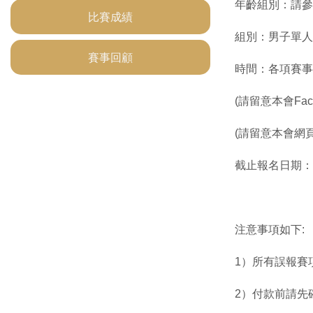
年齡組別：請參
比賽成績
組別：男子單人
賽事回顧
時間：各項賽事
(請留意本會Fac
(請留意本會網
截止報名日期：20
注意事項如下:
1）所有誤報賽
2）付款前請先