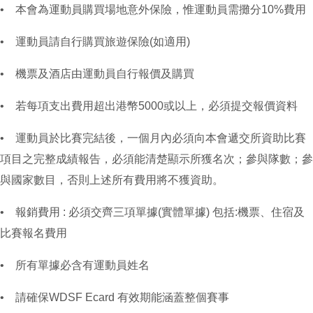
• 本會為運動員購買場地意外保險，惟運動員需攤分10%費用
• 運動員請自行購買旅遊保險(如適用)
• 機票及酒店由運動員自行報價及購買
• 若每項支出費用超出港幣5000或以上，必須提交報價資料
• 運動員於比賽完結後，一個月內必須向本會遞交所資助比賽
項目之完整成績報告，必須能清楚顯示所獲名次；參與隊數；參
與國家數目，否則上述所有費用將不獲資助。
• 報銷費用 : 必須交齊三項單據(實體單據) 包括:機票、住宿及
比賽報名費用
• 所有單據必含有運動員姓名
• 請確保WDSF Ecard 有效期能涵蓋整個賽事