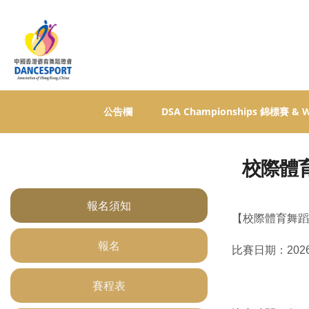
公告欄
DSA Championships 錦標賽 &
校際體
報名須知
【校際體育舞蹈
報名
比賽日期：202
賽程表