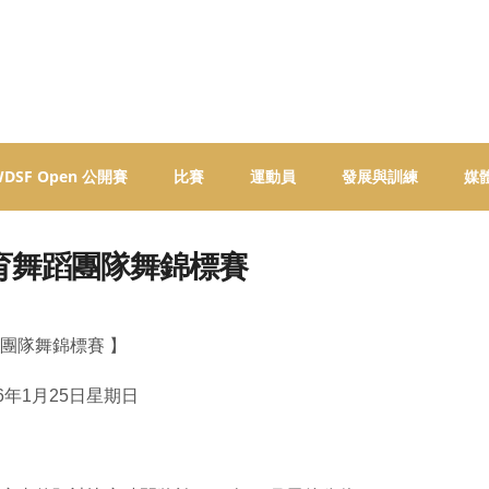
 WDSF Open 公開賽
比賽
運動員
發展與訓練
媒
育舞蹈團隊舞錦標賽
團隊舞錦標賽 】
6年1月25日星期日