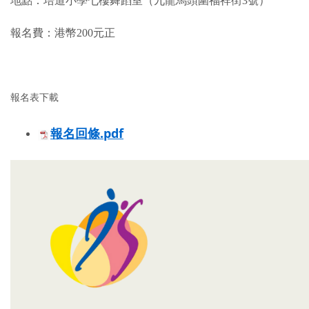
地點：培道小學七樓舞蹈室（九龍馬頭圍福祥街3號）
報名費：港幣200元正
報名表下載
報名回條.pdf