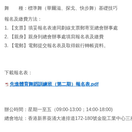
舞        種：標準舞（華爾滋、探戈、快步舞）基礎技巧
報名及繳費方法：
1. 【支票】填妥報名表連同劃線支票郵寄至總會辦事處
2. 【親身】親身到總會辦事處填寫報名表及繳費
3. 【電郵】電郵提交報名表及取得銀行轉帳資料。
下載報名表：
先進體育舞蹈訓練班（第二期）報名表.pdf
辦公時間：星期一至五（09:00-13:00；14:00-18:00)
總會地址：香港新界葵涌大連排道172-180號金龍工業中心三座