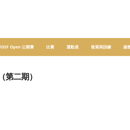
 WDSF Open 公開賽
比賽
運動員
發展與訓練
媒
班（第二期）