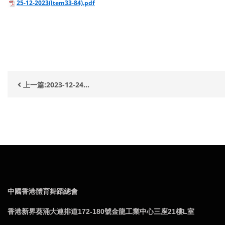
25-12-2023(Item33-84).pdf
上一篇:2023-12-24...
中國香港體育舞蹈總會
香港新界葵涌大連排道172-180號金龍工業中心三座21樓L室