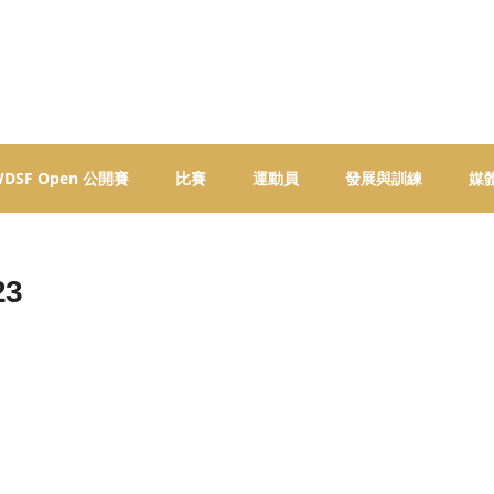
 WDSF Open 公開賽
比賽
運動員
發展與訓練
媒
23