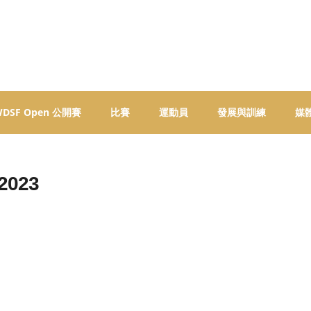
 WDSF Open 公開賽
比賽
運動員
發展與訓練
媒
023