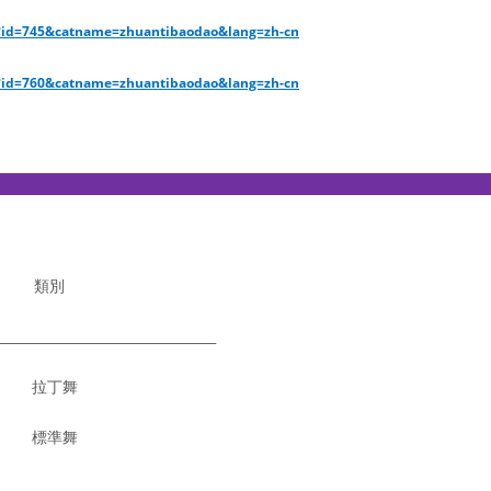
w?id=745&catname=zhuantibaodao&lang=zh-cn
w?id=760&catname=zhuantibaodao&lang=zh-cn
————————————————————————
類別
_________________________________
23 拉丁舞
23 標準舞