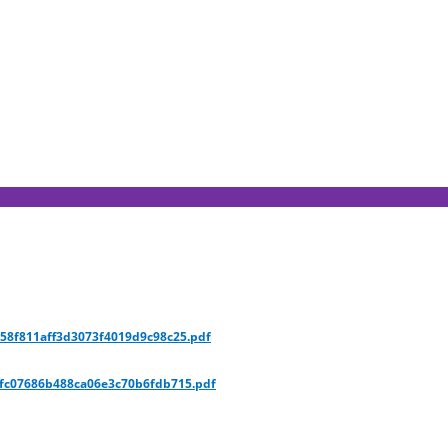
————————————————————————
658f811aff3d3073f4019d9c98c25.pdf
5fc07686b488ca06e3c70b6fdb715.pdf