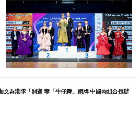
泇文為港隊「開齋 奪「牛仔舞」銅牌 中國兩組合包辦