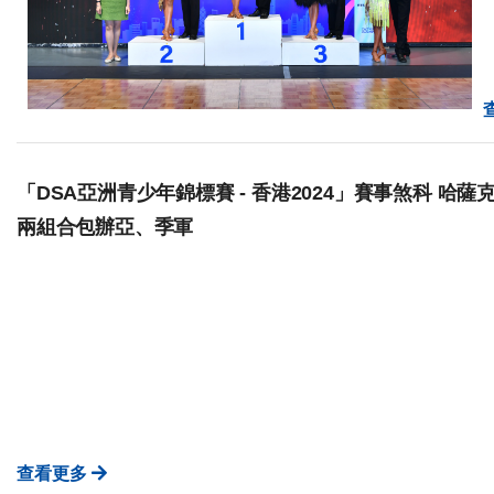
「DSA亞洲青少年錦標賽 - 香港2024」賽事煞科 哈薩克
兩組合包辦亞、季軍
查看更多