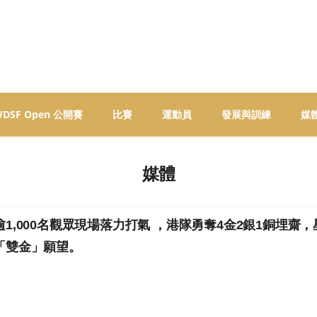
 WDSF Open 公開賽
比賽
運動員
發展與訓練
媒
媒體
逾1,000名觀眾現場落力打氣 ，港隊勇奪4金2銀1銅埋
「雙金」願望。