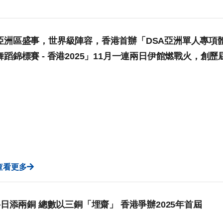
亞洲區盛事，世界級陣容，香港首辦「DSA亞洲單人專項體育
舞蹈錦標賽 - 香港2025」11月一連兩日伊館燃戰火，
查看更多
日添兩銅 總數以三銅「埋齋」 香港爭辦2025年首屆