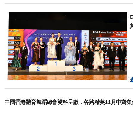
中國香港體育舞蹈總會雙料呈獻，各路精英11月中齊