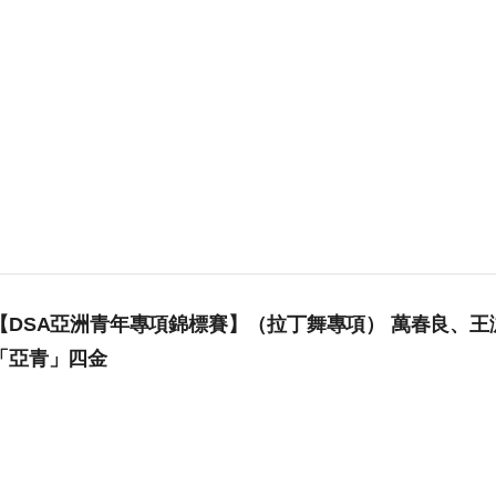
【DSA亞洲青年專項錦標賽】（拉丁舞專項） 萬春良、王
「亞青」四金