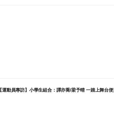
【運動員專訪】小學生組合：譚亦喬/梁予晴 一踏上舞台