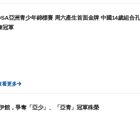
DSA亞洲青少年錦標賽 周六產生首面金牌 中國14歲組
舞冠軍
查看更多
集伊館，爭奪「亞少」、「亞青」冠軍殊榮