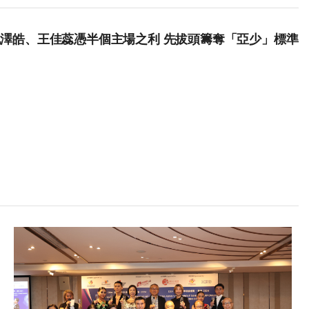
合孔澤皓、王佳蕊憑半個主場之利 先拔頭籌奪「亞少」標準