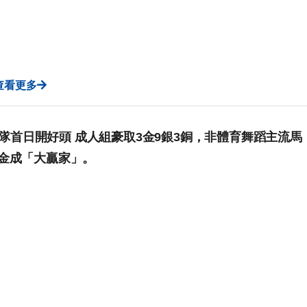
查看更多
，港隊首日開好頭 成人組豪取3金9銀3銅，非體育舞蹈主流馬
7金成「大贏家」。