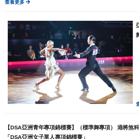
查看更多
【DSA亞洲青年專項錦標賽】（標準舞專項） 港將煞科
「DSA亞洲女子單人專項錦標賽」