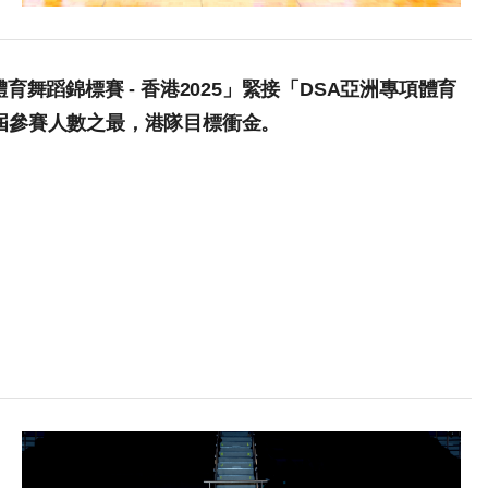
舞蹈錦標賽 - 香港2025」緊接「DSA亞洲專項體育
創歷屆參賽人數之最，港隊目標衝金。