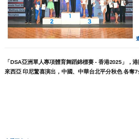
「DSA亞洲單人專項體育舞蹈錦標賽 - 香港2025」
來西亞 印尼驚喜演出，中國、中華台北平分秋色 各奪