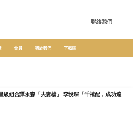
聯絡我們
體
會員
關於我們
下載區
齋，星級組合譚永森「夫妻檔」 李悅琛「千禧配，成功達