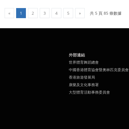
共 5 頁 85 條數據
«
1
2
3
4
5
»
外部連結
世界體育舞蹈總會
中國香港體育協會暨奧林匹克委員會
香港旅遊發展局
康樂及文化事務署
大型體育活動事務委員會