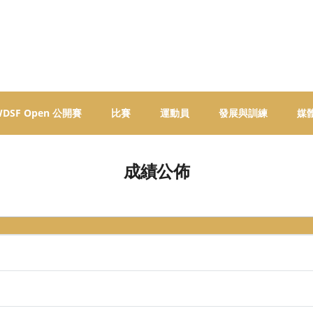
 WDSF Open 公開賽
比賽
運動員
發展與訓練
媒
成績公佈