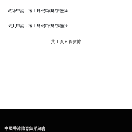
教練申請 - 拉丁舞/標準舞/霹靂舞
裁判申請 - 拉丁舞/標準舞/霹靂舞
共 1 頁 6 條數據
中國香港體育舞蹈總會