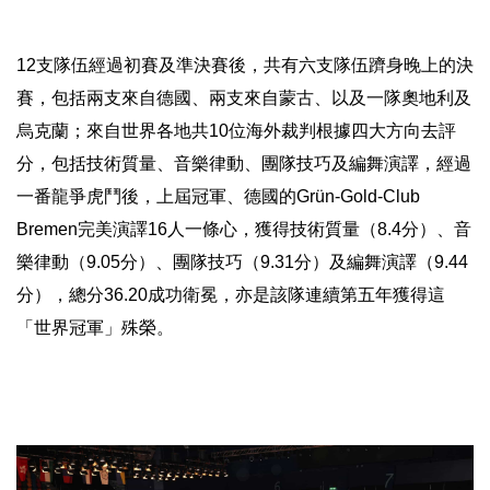
12支隊伍經過初賽及準決賽後，共有六支隊伍躋身晚上的決
賽，
包括兩支來自德國、兩支來自蒙古、以及一隊奧地利及
烏克蘭；
來自世界各地共10位海外裁判根據四大方向去評
分，
包括技術質量、音樂律動、團隊技巧及編舞演譯，
經過
一番龍爭虎鬥後，上屆冠軍、德國的Grün-Gold-
Club
Bremen完美演譯16人一條心，獲得技術質量（8.4分）、
音
樂律動（9.05分）、團隊技巧（9.31分）及編舞演譯（9
.44
分），總分36.20成功衛冕，
亦是該隊連續第五年獲得這
「世界冠軍」殊榮。