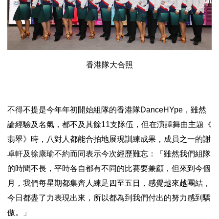
香港隊大合照
不得不提是今年年初開始組隊的香港隊DanceHYpe，
雖然
論經驗及名氣，都不及其餘11支隊伍，但在演譯舞曲主題《
翡翠》時，八對人都能合拍地展現訓練成果，
成員之一的謝
卓軒及徐康瑜不約而同表示今次經歷難忘：「
雖然我們組隊
的時間不長，平時各自都有不同的比賽要兼顧，
但來到今個
月，我們每星期都集齊人練足四至五日，
感覺越來越團結，
今日都盡了力表現出來，
所以都為到我們付出的努力感到驕
傲。」