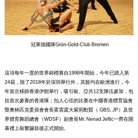
冠軍德國隊Grün-Gold-Club Bremen
這項每年一度的世界錦標賽自1998年開始，今年已踏入第
24屆
，除了2018年於深圳舉行外，其餘均在歐洲進行，
今
年首次移師香港伊館舉行，吸引歐、亞共12支隊伍參加，
包
括首次參賽的香港隊；
扣人心弦的比賽在中國香港體育協會
暨奧林匹克委員會會長霍震霆大
紫荊勳賢（ GBS, JP）及世
界體育舞蹈總會（WDSF）副會長Mr. Nenad Jeftic一齊在開
幕禮上敲響鑼鼓後正式開始。