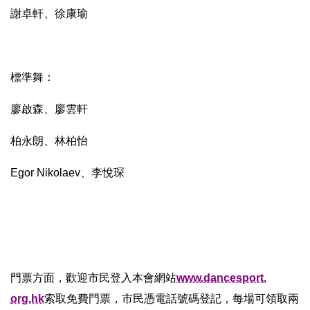
謝卓軒、徐康瑜
標準舞：
廖啟森、廖雲軒
柏永朗、林柏怡
Egor Nikolaev、李悅琛
門票方面，歡迎市民登入本會網站
www.dancesport.
org.hk
索取免費門票，市民憑電話號碼登記，
每場可領取兩