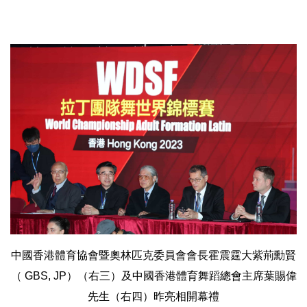
中國香港體育協會暨奧林匹克委員會會長霍震霆大紫荊勳賢
（ GBS, JP）（右三）及中國香港體育舞蹈總會主席葉賜偉
先生（右四）昨亮相開幕禮