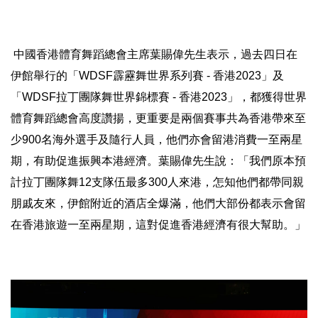
中國香港體育舞蹈總會主席葉賜偉先生表示，
過去四日在
伊館舉行的「WDSF霹靂舞世界系列賽 - 香港20
23」及
「WDSF拉丁團隊舞世界錦標賽 - 香港2023」，
都獲得世界
體育舞蹈總會高度讚揚，
更重要是兩個賽事共為香港帶來至
少900名海外選手及隨行人員，
他們亦會留港消費一至兩星
期，有助促進振興本港經濟。
葉賜偉先生說：「我們原本預
計拉丁團隊舞12支隊伍最多300人
來港，怎知他們都帶同親
朋戚友來，伊館附近的酒店全爆滿，
他們大部份都表示會留
在香港旅遊一至兩星期，
這對促進香港經濟有很大幫助。」