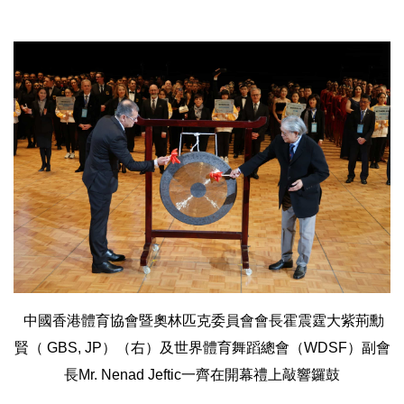
中國香港體育協會暨奧林匹克委員會會長霍震霆大紫荊勳
賢（ GBS, JP）（右）及世界體育舞蹈總會（WDSF）副會
長Mr. Nenad Jeftic一齊在開幕禮上敲響鑼鼓