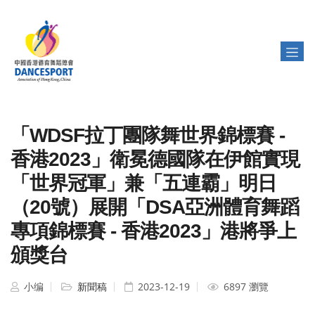
「WDSF拉丁團隊舞世界錦標賽 -
香港2023」衛冕德國隊在伊館實現
「世界冠軍」兼「五連霸」明日
（20號）展開「DSA亞洲體育舞蹈
專項錦標賽 - 香港2023」港將爭上
頒獎台
小编
新聞稿
2023-12-19
6897 瀏覽