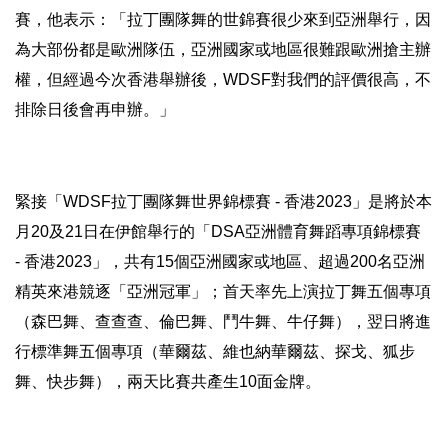
賽，
他表示：「拉丁團隊舞的世錦賽很少來到亞洲舉行，
因
為大部份都是歐洲隊伍，亞洲國家或地區很難跟歐洲搶主辦
權，
但經過今次香港舉辦後，WDSF對我們的評價很高，
不
排除日後會再申辦。」
緊接「WDSF拉丁團隊舞世界錦標賽 - 香港2023」是將於
本
月20及21日在伊館舉行的「DSA亞洲體育舞蹈專項錦標賽
- 香港2023」，共有15個亞洲國家或地區、超過200名亞
洲
精英來港競逐「亞洲冠軍」；首天率先上演拉丁舞五個專項
（
森巴舞、查查查、倫巴舞、鬥牛舞、牛仔舞），
翌日將進
行標準舞五個專項（華爾茲、維也納華爾茲、探戈、
狐步
舞、快步舞），兩天比賽共產生10面金牌。