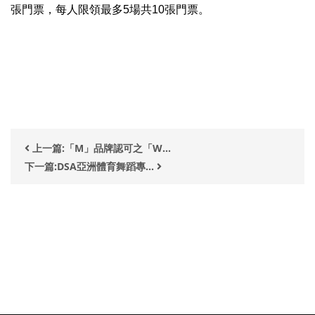
張門票，每人限領最多
5場共10張門票。
上一篇:「M」品牌認可之「W...
下一篇:DSA亞洲體育舞蹈專...