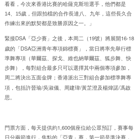
看看，今次來香港比賽的哈薩克斯坦選手，他們都是
14、15歲，但跟拍檔的合作長達八、九年，這些長久合
作練出來的默契都是致勝原因之一。」
DSA
19
16-18
緊接
「亞少賽」之後，本周二（
號）將展開
DSA
歲的「
亞洲青年專項錦標賽」，當日將率先舉行標
準舞專項（華爾茲、探戈、維也納華爾茲、狐步舞、快
步舞），每對組合最多只可以選擇其中兩個專項參加，
周二將決出五面金牌；香港派出三對組合參加標準舞專
/
/
/
項，包括許晉瑜
吳淑儀、周建瑋
黃芷澄及楊煒諾
馮啟
思。
1,600
門票方面，每天提供約
個座位給公眾預訂，賽事每
日分兩節進行，焦點的「亞青」賽，第一節是準決賽，