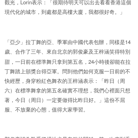
Lorin
觀光，
表示：「很期待明天可以出去看看香港這個
現代化的城市，到處都是高樓大廈，我都很好奇。」
14
「亞少」拉丁舞的亞、季軍由中國代表包辦，同樣是
歲、合作了三年、來自北京的郭俊豪及王梓涵笑得特別
24
甜，一日前在標準舞只拿到第五名，
小時後卻能在拉
丁舞踏上頒獎台得亞軍。問到他們如何克服一日前的不
快經歷，身穿粉紅色舞衣的王梓涵表示：「昨日（周
六）在標準舞拿的第五名確實不理想，我們心裡面只想
著，今日（周日）一定要做得比昨日好。」這份不屈
服、不放棄的心態，值得大家學習。