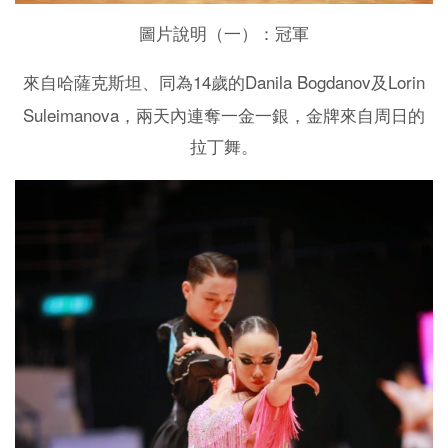
圖片說明（一）：冠軍
14
Danila Bogdanov
Lorin
來自哈薩克斯坦、同為
歲的
及
Suleimanova
，兩天內連奪一金一銀，金牌來自周日的
拉丁舞。