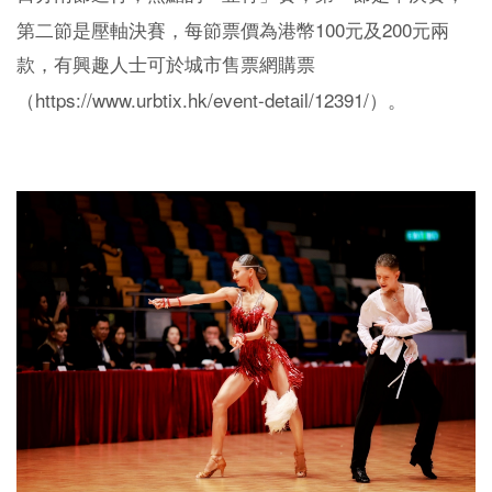
100
200
第二節是壓軸決賽，每節票價為港幣
元及
元兩
款，有興趣人士可於城市售票網購票
https://www.urbtix.hk/event-detail/12391/
（
）。