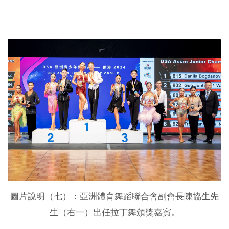
圖片說明（七）：亞洲體育舞蹈聯合會副會長陳協生先
生（右一）出任拉丁舞頒獎嘉賓。