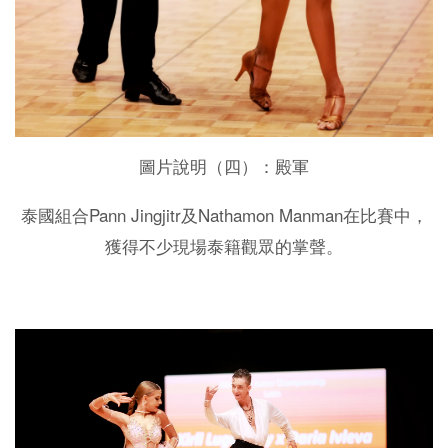
圖片說明（四）：殿軍
Pann Jingjitr
Nathamon Manman
泰國組合
及
在比賽中，
獲得不少現場泰籍觀眾的掌聲。