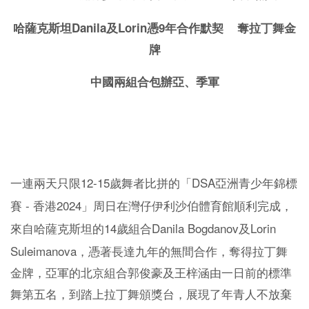
Danila
Lorin
9
哈薩克斯坦
及
憑
年合作默契 奪拉丁舞金
牌
中國兩組合包辦亞、季軍
12-15
DSA
一連兩天只限
歲舞者比拼的「
亞洲青少年錦標
-
2024
賽
香港
」周日在灣仔伊利沙伯體育館順利完成，
14
Danila Bogdanov
Lorin
來自哈薩克斯坦的
歲組合
及
Suleimanova
，憑著長達九年的無間合作，奪得拉丁舞
金牌，亞軍的北京組合郭俊豪及王梓涵由一日前的標準
舞第五名，到踏上拉丁舞頒獎台，展現了年青人不放棄