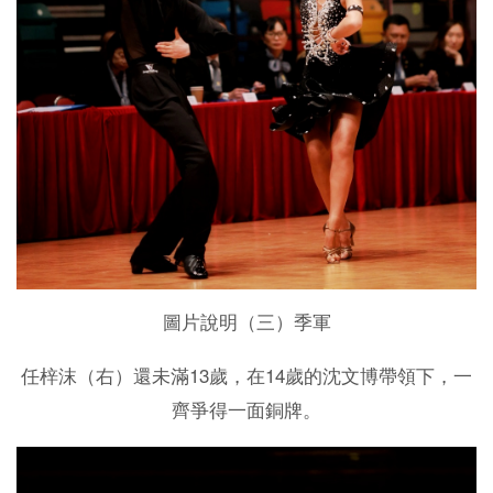
圖片說明（三）季軍
13
14
任梓沫（右）還未滿
歲，在
歲的沈文博帶領下，一
齊爭得一面銅牌。