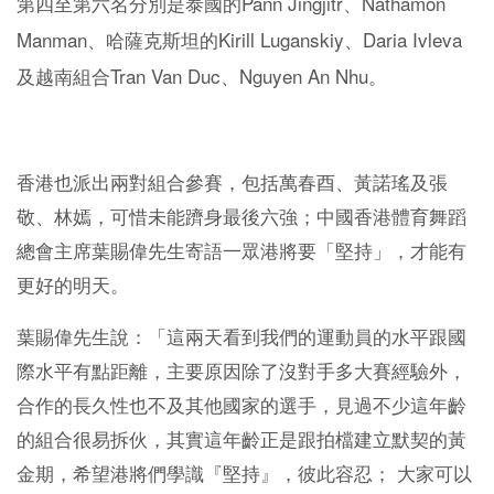
Pann Jingjitr
Nathamon
第四至第六名分別是泰國的
、
Manman
Kirill Luganskiy
Daria Ivleva
、哈薩克斯坦的
、
Tran Van Duc
Nguyen An Nhu
及越南組合
、
。
香港也派出兩對組合參賽，包括萬春酉、黃諾瑤及張
敬、林嫣，可惜未能躋身最後六強；中國香港體育舞蹈
總會主席葉賜偉先生寄語一眾港將要「堅持」，才能有
更好的明天。
葉賜偉先生說：「這兩天看到我們的運動員的水平跟國
際水平有點距離，主要原因除了沒對手多大賽經驗外，
合作的長久性也不及其他國家的選手，見過不少這年齡
的組合很易拆伙，其實這年齡正是跟拍檔建立默契的黃
金期，希望港將們學識『堅持』，彼此容忍； 大家可以