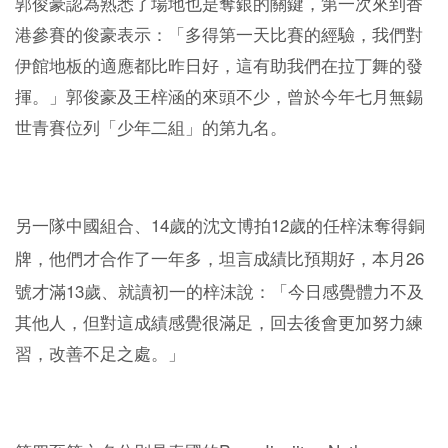
郭俊豪認為熟悉了場地也是奪銀的關鍵，第一次來到香
港參賽的俊豪表示：「多得第一天比賽的經驗，我們對
伊館地板的適應都比昨日好，這有助我們在拉丁舞的發
揮。」郭俊豪及王梓涵的來頭不少，曾於今年七月無錫
世青賽位列「少年二組」的第九名。
14
12
另一隊中國組合、
歲的沈文博拍
歲的任梓沫奪得銅
26
牌，他們才合作了一年多，坦言成績比預期好，本月
13
號才滿
歲、就讀初一的梓沫說：「今日感覺體力不及
其他人，但對這成績感覺很滿足，回去後會更加努力練
習，改善不足之處。」