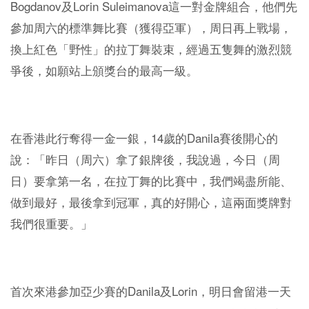
Bogdanov
Lorin Suleimanova
及
這一對金牌組合，他們先
參加周六的標準舞比賽（獲得亞軍），周日再上戰場，
換上紅色「野性」的拉丁舞裝束，經過五隻舞的激烈競
爭後，如願站上頒獎台的最高一級。
14
Danila
在香港此行奪得一金一銀，
歲的
賽後開心的
說：「昨日（周六）拿了銀牌後，我說過，今日（周
日）要拿第一名，在拉丁舞的比賽中，我們竭盡所能、
做到最好，最後拿到冠軍，真的好開心，這兩面獎牌對
我們很重要。」
Danila
Lorin
首次來港參加亞少賽的
及
，明日會留港一天