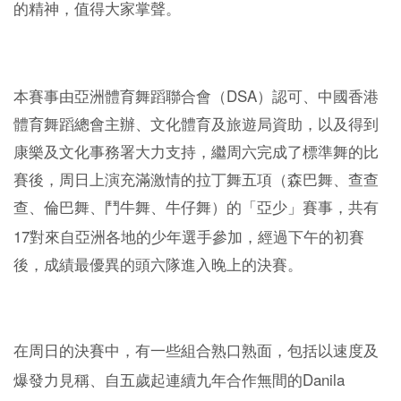
的精神，值得大家掌聲。
DSA
本賽事由亞洲體育舞蹈聯合會（
）認可、中國香港
體育舞蹈總會主辦、文化體育及旅遊局資助，以及得到
康樂及文化事務署大力支持，繼周六完成了標準舞的比
賽後，周日上演充滿激情的拉丁舞五項（森巴舞、查查
查、倫巴舞、鬥牛舞、牛仔舞）的「亞少」賽事，共有
17
對來自亞洲各地的少年選手參加，經過下午的初賽
後，成績最優異的頭六隊進入晚上的決賽。
在周日的決賽中，有一些組合熟口熟面，包括以速度及
Danila
爆發力見稱、自五歲起連續九年合作無間的